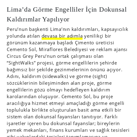
Lima’da Görme Engelliler İçin Dokunsal
Kaldırımlar Yapılıyor
Peru’nun başkenti Lima’nın kaldırımları, kapsayıcılık
yolunda atılan
devasa bir adımla
yenilikçi bir
görünüm kazanmaya başladı Çimento üreticisi
Cemento Sol, Miraflores Belediyesi ve reklam ajansı
Circus Grey Peru‘nun ortak çalışması olan
“SightWalks” projesi, görme engellilerin şehirde
bağımsız bir şekilde gezinmelerinin önünü açıyor.
Adını, kaldırım (sidewalks) ve görme (sight)
sözcüklerinin bileşiminden alan proje, görme
engellilerin gözü olmayı hedefleyen kaldırım
karolarından oluşuyor. Cemento Sol, bu proje
aracılığıya hizmet etmeyi amaçladığı görme engelli
toplulukla birlikte oluşturulan basit ama etkili bir
sistem olan dokunsal fayansları tanıtıyor. Farklı
işaretler içeren bu dokunsal fayanslar; bireylerin
yemek mekanları, finans kurumları ve sağlık tesisleri
gibi yakınlardaki tesisleri tanımlamasına ve