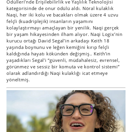
Ödülleri’nde Erişilebilirlik ve Yaşlılık Teknolojisi
kategorisinde de onur ödülü aldı. Nöral kulaklık
Naqi, her iki kolu ve bacakları olmak üzere 4 uzvu
felçli (kuadriplejik) insanların yaşamını
kolaylaştırmayı amaçlayan bir yenilik. Naqi gerçek
bir yaşam hikayesinden ilham alıyor. Naqi Logix’nin
kurucu ortağı David Segal’in arkadaşı Keith 18
yaşında boynunu ve leğen kemiğini kırıp felçli
kaldığında hayatı kökünden değişmiş.. Keith’in
yaşadıkları Segal’i “güvenli, müdahalesiz, evrensel,
görünmez ve sessiz bir komuta ve kontrol sistemi”
olarak adlandırdığı Naqi kulaklığı icat etmeye
yöneltmiş.