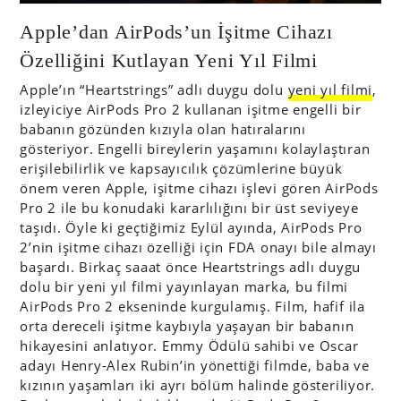
Apple’dan AirPods’un İşitme Cihazı
Özelliğini Kutlayan Yeni Yıl Filmi
Apple’ın “Heartstrings” adlı duygu dolu
yeni yıl filmi
,
izleyiciye AirPods Pro 2 kullanan işitme engelli bir
babanın gözünden kızıyla olan hatıralarını
gösteriyor. Engelli bireylerin yaşamını kolaylaştıran
erişilebilirlik ve kapsayıcılık çözümlerine büyük
önem veren Apple, işitme cihazı işlevi gören AirPods
Pro 2 ile bu konudaki kararlılığını bir üst seviyeye
taşıdı. Öyle ki geçtiğimiz Eylül ayında, AirPods Pro
2’nin işitme cihazı özelliği için FDA onayı bile almayı
başardı. Birkaç saaat önce Heartstrings adlı duygu
dolu bir yeni yıl filmi yayınlayan marka, bu filmi
AirPods Pro 2 ekseninde kurgulamış. Film, hafif ila
orta dereceli işitme kaybıyla yaşayan bir babanın
hikayesini anlatıyor. Emmy Ödülü sahibi ve Oscar
adayı Henry-Alex Rubin’in yönettiği filmde, baba ve
kızının yaşamları iki ayrı bölüm halinde gösteriliyor.