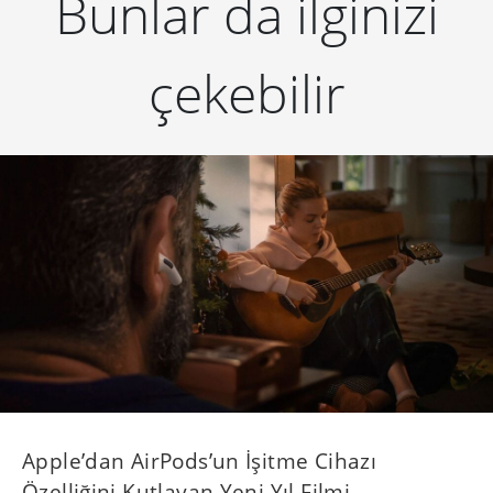
Bunlar da ilginizi
çekebilir
Apple’dan AirPods’un İşitme Cihazı
Özelliğini Kutlayan Yeni Yıl Filmi