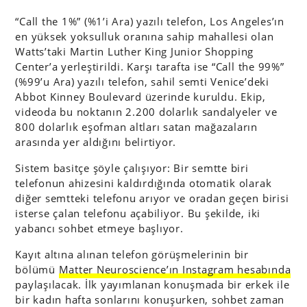
“Call the 1%” (%1’i Ara) yazılı telefon, Los Angeles’ın
en yüksek yoksulluk oranına sahip mahallesi olan
Watts’taki Martin Luther King Junior Shopping
Center’a yerleştirildi. Karşı tarafta ise “Call the 99%”
(%99’u Ara) yazılı telefon, sahil semti Venice’deki
Abbot Kinney Boulevard üzerinde kuruldu. Ekip,
videoda bu noktanın 2.200 dolarlık sandalyeler ve
800 dolarlık eşofman altları satan mağazaların
arasında yer aldığını belirtiyor.
Sistem basitçe şöyle çalışıyor: Bir semtte biri
telefonun ahizesini kaldırdığında otomatik olarak
diğer semtteki telefonu arıyor ve oradan geçen birisi
isterse çalan telefonu açabiliyor. Bu şekilde, iki
yabancı sohbet etmeye başlıyor.
Kayıt altına alınan telefon görüşmelerinin bir
bölümü
Matter Neuroscience’ın Instagram hesabında
paylaşılacak. İlk yayımlanan konuşmada bir erkek ile
bir kadın hafta sonlarını konuşurken, sohbet zaman