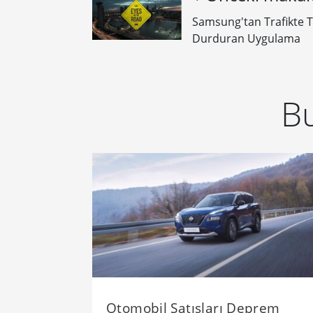
Samsung'tan Trafikte T
Durduran Uygulama
Bu
Otomobil Satışları Deprem