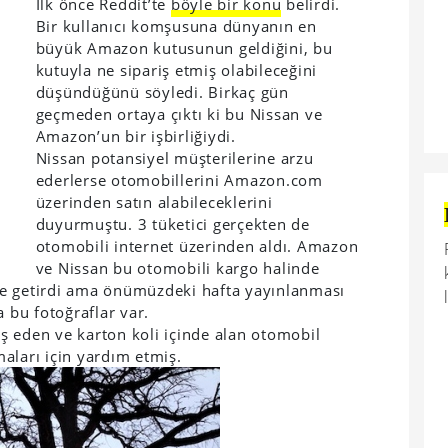
İlk önce Reddit’te
böyle bir konu
belirdi.
Bir kullanıcı komşusuna dünyanın en
büyük Amazon kutusunun geldiğini, bu
kutuyla ne sipariş etmiş olabileceğini
düşündüğünü söyledi. Birkaç gün
geçmeden ortaya çıktı ki bu Nissan ve
Amazon’un bir işbirliğiydi.
Nissan potansiyel müşterilerine arzu
ederlerse otomobillerini Amazon.com
üzerinden satın alabileceklerini
duyurmuştu. 3 tüketici gerçekten de
otomobili internet üzerinden aldı. Amazon
ve Nissan bu otomobili kargo halinde
ne getirdi ama önümüzdeki hafta yayınlanması
a bu fotoğraflar var.
ş eden ve karton koli içinde alan otomobil
aları için yardım etmiş.