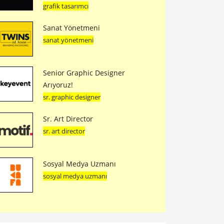
grafik tasarımcı
Sanat Yönetmeni
sanat yönetmeni
Senior Graphic Designer
Arıyoruz!
sr. graphic designer
Sr. Art Director
sr. art director
Sosyal Medya Uzmanı
sosyal medya uzmanı