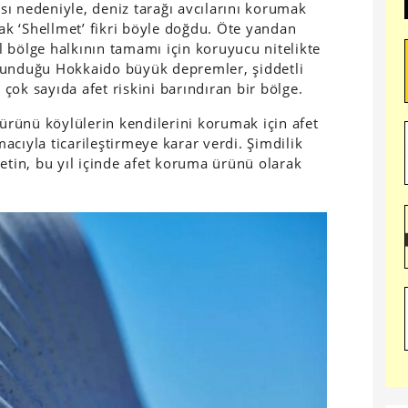
ası nedeniyle, deniz tarağı avcılarını korumak
rak ‘Shellmet’ fikri böyle doğdu. Öte yandan
il bölge halkının tamamı için koruyucu nitelikte
lunduğu Hokkaido büyük depremler, şiddetli
ok sayıda afet riskini barındıran bir bölge.
 ürünü köylülerin kendilerini korumak için afet
cıyla ticarileştirmeye karar verdi. Şimdilik
etin, bu yıl içinde afet koruma ürünü olarak