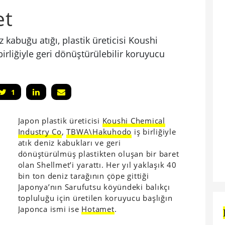
et
 kabuğu atığı, plastik üreticisi Koushi
liğiyle geri dönüştürülebilir koruyucu
1
Japon plastik üreticisi
Koushi Chemical
Industry Co
,
TBWA\Hakuhodo
iş birliğiyle
atık deniz kabukları ve geri
dönüştürülmüş plastikten oluşan bir baret
olan Shellmet’i yarattı. Her yıl yaklaşık 40
bin ton deniz tarağının çöpe gittiği
Japonya’nın Sarufutsu köyündeki balıkçı
topluluğu için üretilen koruyucu başlığın
Japonca ismi ise
Hotamet
.