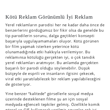
Kötü Reklam Görünümlü İyi Reklam
Yerel reklamların parodisi her ne kadar daha önce de
benzerlerini gördüğümüz bir fikir olsa da genelde bu
tip parodilerin sorunu, dalga geçtikleri konsepti
başarıyla uygulayamamaları oluyor. Kötü görünen
bir film yapmak isterken yeterince kötü
olunamadığında etki hakkıyla verilemiyor. Bu
reklamınsa kötülüğü gerçekten iyi, o çok tanıdık
yerel reklamları aratmıyor. Bu anlamda gerçekten
başarılı bir parodi olduğu söylenebilir. Düşük
bütçeyle de esprili ve insanların ilgisini çekecek,
viral etki yaratılabilecek bir reklam yapılabileceğini
de gösteriyor.
Yine benzer “kalitede” görsellerle sosyal medya
üzerinde desteklenen filme şu an için sosyal
medyada eğlenceli tepkiler gelmiş. Özellikle komik
görsel ve GIF kullanarak verilmiş cevaplar çok iyi.