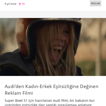
REKLAM
9 yıl önce
·
58
Audi’den Kadın-Erkek Eşitsizliğine Değinen
Reklam Filmi
Super Bowl 51 için hazırlanan Audi filmi, bir babanın kızı
üzerinden eşitsizliğe dair yaptığı sorgulamayı anlatıyor.