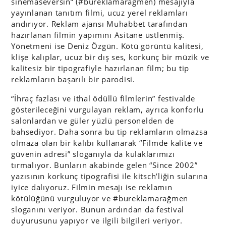
sinemaseversin” (#bureklamarağmen) mesajıyla
yayınlanan tanıtım filmi, ucuz yerel reklamları
andırıyor. Reklam ajansı Muhabbet tarafından
hazırlanan filmin yapımını Asitane üstlenmiş.
Yönetmeni ise Deniz Özgün. Kötü görüntü kalitesi,
klişe kalıplar, ucuz bir dış ses, korkunç bir müzik ve
kalitesiz bir tipografiyle hazırlanan film; bu tip
reklamların başarılı bir parodisi.
“İhraç fazlası ve ithal ödüllü filmlerin” festivalde
gösterileceğini vurgulayan reklam, ayrıca konforlu
salonlardan ve güler yüzlü personelden de
bahsediyor. Daha sonra bu tip reklamların olmazsa
olmaza olan bir kalıbı kullanarak “Filmde kalite ve
güvenin adresi” sloganıyla da kulaklarımızı
tırmalıyor. Bunların akabinde gelen “Since 2002”
yazısının korkunç tipografisi ile kitsch’liğin sularına
iyice dalıyoruz. Filmin mesajı ise reklamın
kötülüğünü vurguluyor ve #bureklamarağmen
sloganını veriyor. Bunun ardından da festival
duyurusunu yapıyor ve ilgili bilgileri veriyor.