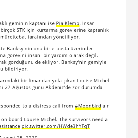
klı geminin kaptanı ise
Pia Klemp
. İnsan
a birçok STK için kurtarma görevlerine kaptanlık
t mürettebat tarafından yönetiliyor.
te Banksy’nin ona bir e-posta üzerinden
ma görevini insani bir yardım olarak değil,
arak gördüğünü de ekliyor. Banksy’nin gemiyle
u bildiriyor.
larındaki bir limandan yola çıkan Louise Michel
Gemi 27 Ağustos günü Akdeniz’de zor durumda
sponded to a distress call from
#Moonbird
air
on board Louise Michel. The survivors need a
esistance
pic.twitter.com/HWde3hYFqT
August 28, 2020