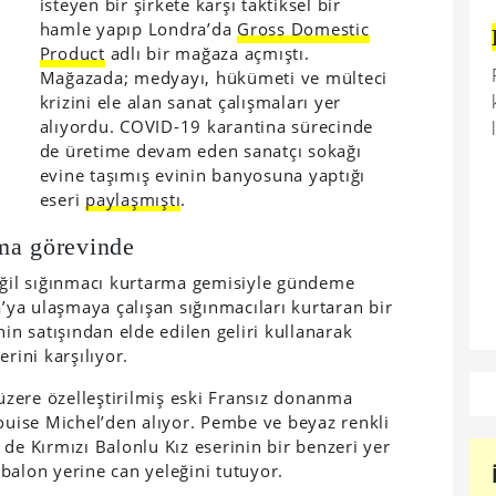
isteyen bir şirkete karşı taktiksel bir
hamle yapıp Londra’da
Gross Domestic
Product
adlı bir mağaza açmıştı.
Mağazada; medyayı, hükümeti ve mülteci
krizini ele alan sanat çalışmaları yer
alıyordu. COVID-19 karantina sürecinde
de üretime devam eden sanatçı sokağı
evine taşımış evinin banyosuna yaptığı
eseri
paylaşmıştı
.
ma görevinde
değil sığınmacı kurtarma gemisiyle gündeme
a’ya ulaşmaya çalışan sığınmacıları kurtaran bir
nin satışından elde edilen geliri kullanarak
rini karşılıyor.
zere özelleştirilmiş eski Fransız donanma
Louise Michel’den alıyor. Pembe ve beyaz renkli
de Kırmızı Balonlu Kız eserinin bir benzeri yer
r balon yerine can yeleğini tutuyor.