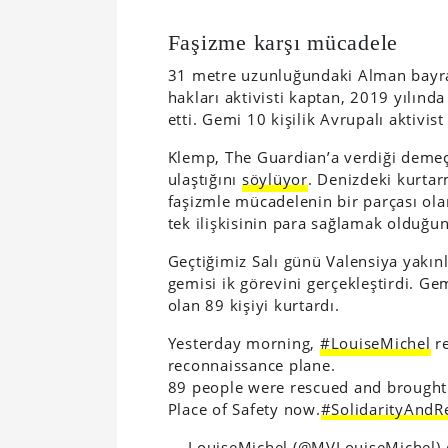
Faşizme karşı mücadele
31 metre uzunluğundaki Alman bayra
hakları aktivisti kaptan, 2019 yılınd
etti. Gemi 10 kişilik Avrupalı aktivis
Klemp, The Guardian’a verdiği demeç
ulaştığını
söylüyor
. Denizdeki kurtar
faşizmle mücadelenin bir parçası ol
tek ilişkisinin para sağlamak olduğun
Geçtiğimiz Salı günü Valensiya yakın
gemisi ik görevini gerçekleştirdi. 
olan 89 kişiyi kurtardı.
Yesterday morning,
#LouiseMichel
re
reconnaissance plane.
89 people were rescued and brought 
Place of Safety now.
#SolidarityAndR
— LouiseMichel (@MVLouiseMichel)