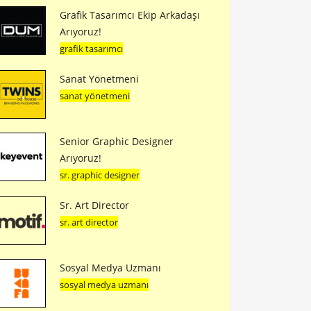
Grafik Tasarımcı Ekip Arkadaşı
Arıyoruz!
grafik tasarımcı
Sanat Yönetmeni
sanat yönetmeni
Senior Graphic Designer
Arıyoruz!
sr. graphic designer
Sr. Art Director
sr. art director
Sosyal Medya Uzmanı
sosyal medya uzmanı