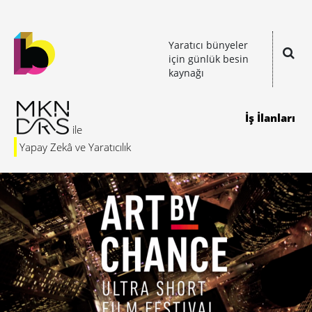
Yaratıcı bünyeler
için günlük besin
kaynağı
İş İlanları
Yapay Zekâ ve Yaratıcılık