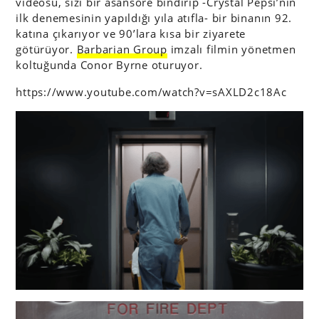
videosu, sizi bir asansöre bindirip -Crystal Pepsi’nin
ilk denemesinin yapıldığı yıla atıfla- bir binanın 92.
katına çıkarıyor ve 90’lara kısa bir ziyarete
götürüyor.
Barbarian Group
imzalı filmin yönetmen
koltuğunda Conor Byrne oturuyor.
https://www.youtube.com/watch?v=sAXLD2c18Ac