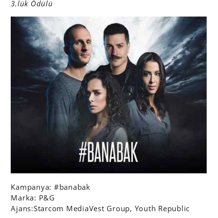
3.lük Ödülü
Kampanya: #banabak
Marka: P&G
Ajans:Starcom MediaVest Group, Youth Republic