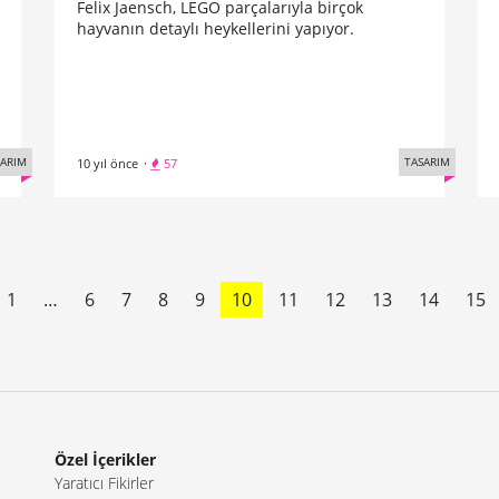
Felix Jaensch, LEGO parçalarıyla birçok
hayvanın detaylı heykellerini yapıyor.
SARIM
TASARIM
10 yıl önce
·
57
1
…
6
7
8
9
10
11
12
13
14
15
Özel İçerikler
Yaratıcı Fikirler