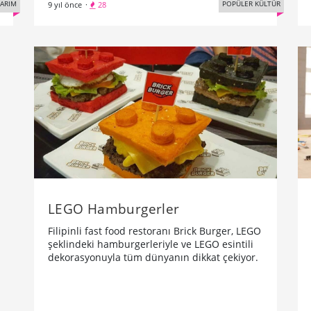
SARIM
POPÜLER KÜLTÜR
9 yıl önce
·
28
LEGO Hamburgerler
Filipinli fast food restoranı Brick Burger, LEGO
şeklindeki hamburgerleriyle ve LEGO esintili
dekorasyonuyla tüm dünyanın dikkat çekiyor.