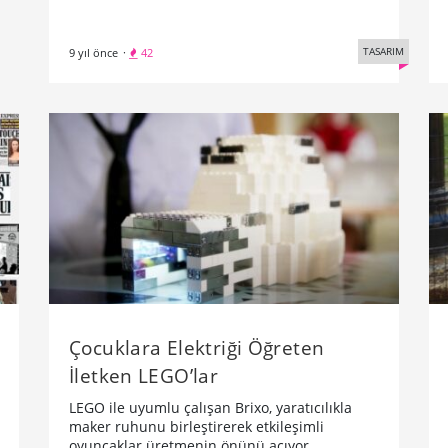
TASARIM
9 yıl önce
·
42
Çocuklara Elektriği Öğreten
İletken LEGO’lar
LEGO ile uyumlu çalışan Brixo, yaratıcılıkla
maker ruhunu birleştirerek etkileşimli
oyuncaklar üretmenin önünü açıyor.