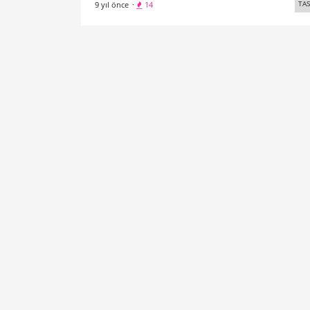
TA
9 yıl önce
·
14