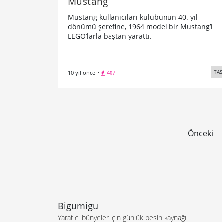
Mustang
Mustang kullanıcıları kulübünün 40. yıl
dönümü şerefine, 1964 model bir Mustang’i
LEGO’larla baştan yarattı.
TA
10 yıl önce
·
407
Önceki
Bigumigu
Yaratıcı bünyeler için günlük besin kaynağı