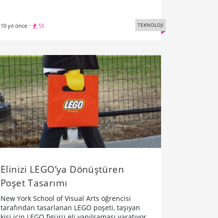
TEKNOLOJİ
10 yıl önce
·
55
​Elinizi LEGO’ya Dönüştüren
Poşet Tasarımı
New York School of Visual Arts öğrencisi
tarafından tasarlanan LEGO poşeti, taşıyan
kişi için LEGO figürü eli yanılsaması yaratıyor.