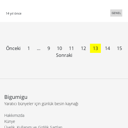
GENEL
14 yıl önce
Önceki
1
…
9
10
11
12
13
14
15
Sonraki
Bigumigu
Yaratıcı bünyeler için günlük besin kaynağı
Hakkımızda
Künye
Üyelik, Kullanım ve Gizlilik Şartları