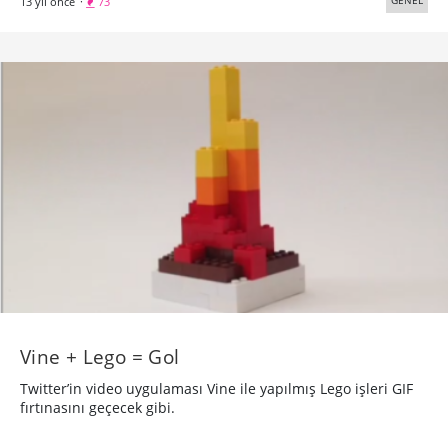
13 yıl önce
·
73
Vine + Lego = Gol
Twitter’in video uygulaması Vine ile yapılmış Lego işleri GIF
fırtınasını geçecek gibi.