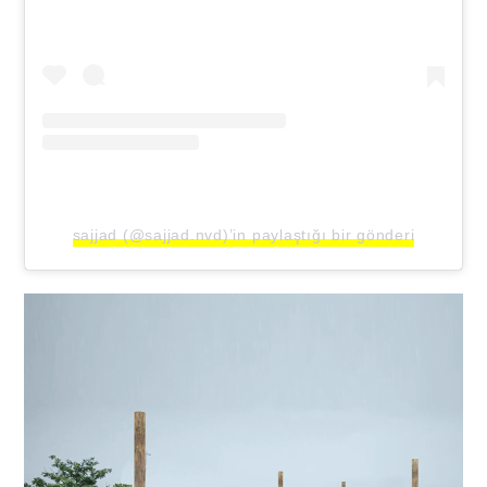
sajjad (@sajjad.nvd)’in paylaştığı bir gönderi