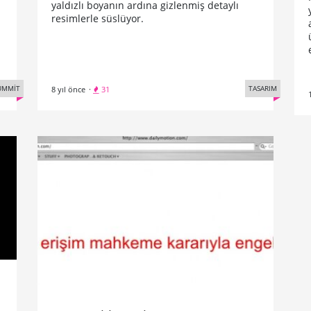
yaldızlı boyanın ardına gizlenmiş detaylı
resimlerle süslüyor.
TASARIM
UMMİT
8 yıl önce
·
31