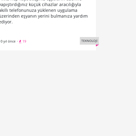
yapıştırdığınız küçük cihazlar aracılığıyla
akıllı telefonunuza yüklenen uygulama
üzerinden eşyanın yerini bulmanıza yardım
ediyor.
TEKNOLOJİ
10 yıl önce
·
19