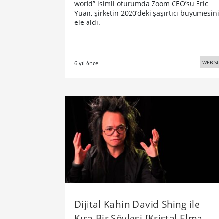
world” isimli oturumda Zoom CEO’su Eric
Yuan, şirketin 2020’deki şaşırtıcı büyümesini
ele aldı.
WEB S
6 yıl önce
Dijital Kahin David Shing ile
Kısa Bir Söyleşi [Kristal Elma