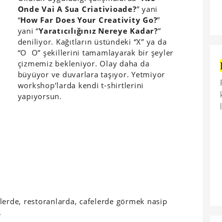
Onde Vai A Sua Criativioade?
” yani
“
How Far Does Your Creativity Go?
”
yani “
Yaratıcılığınız Nereye Kadar?
”
deniliyor. Kağıtların üstündeki “X” ya da
“O O” şekillerini tamamlayarak bir şeyler
çizmemiz bekleniyor. Olay daha da
büyüyor ve duvarlara taşıyor. Yetmiyor
workshop’larda kendi t-shirtlerini
yapıyorsun.
lerde, restoranlarda, cafelerde görmek nasip
.