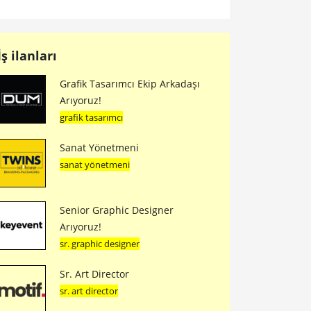
İş ilanları
Grafik Tasarımcı Ekip Arkadaşı
Arıyoruz!
grafik tasarımcı
Sanat Yönetmeni
sanat yönetmeni
Senior Graphic Designer
Arıyoruz!
sr. graphic designer
Sr. Art Director
sr. art director