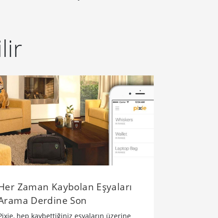
lir
Her Zaman Kaybolan Eşyaları
Arama Derdine Son
Pixie, hep kaybettiğiniz eşyaların üzerine