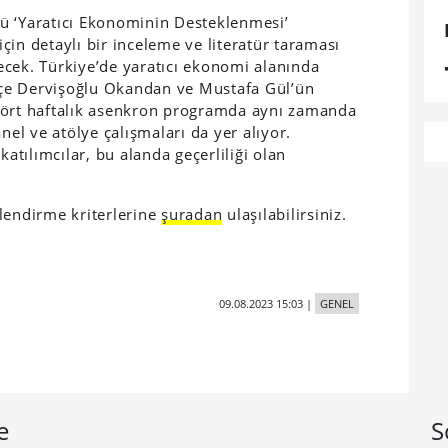
üğü ‘Yaratıcı Ekonominin Desteklenmesi’
in detaylı bir inceleme ve literatür taraması
ilecek. Türkiye’de yaratıcı ekonomi alanında
çe Dervişoğlu Okandan ve Mustafa Gül’ün
dört haftalık asenkron programda aynı zamanda
nel ve atölye çalışmaları da yer alıyor.
tılımcılar, bu alanda geçerliliği olan
erlendirme kriterlerine
şuradan
ulaşılabilirsiniz.
09.08.2023 15:03
|
GENEL
e
S