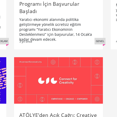
Programı İçin Başvurular
Başladı
l
Yaratıcı ekonomi alanında politika
geliştirmeye yönelik ücretsiz eğitim
e
programı “Yaratıcı Ekonominin
Desteklenmesi” için başvurular, 14 Ocak’a
kadar devam edecek.
EKLAM
GENEL
3 yıl önce
e
ATÖLYE’den Açık Çağrı: Creative