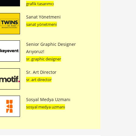
grafik tasarımcı
Sanat Yönetmeni
sanat yönetmeni
Senior Graphic Designer
Arıyoruz!
sr. graphic designer
Sr. Art Director
sr. art director
Sosyal Medya Uzmanı
sosyal medya uzmanı