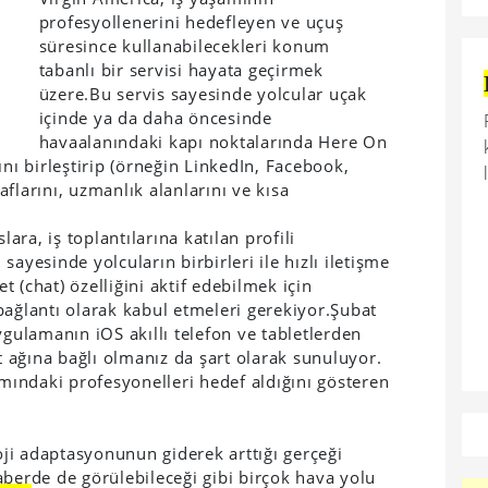
profesyollenerini hedefleyen ve uçuş
süresince kullanabilecekleri konum
tabanlı bir servisi hayata geçirmek
üzere.
Bu servis sayesinde yolcular uçak
içinde ya da daha öncesinde
havaalanındaki kapı noktalarında Here On
ını birleştirip (örneğin LinkedIn, Facebook,
raflarını, uzmanlık alanlarını ve kısa
lara, iş toplantılarına katılan profili
ayesinde yolcuların birbirleri ile hızlı iletişme
 (chat) özelliğini aktif edebilmek için
i bağlantı olarak kabul etmeleri gerekiyor.
Şubat
ulamanın iOS akıllı telefon ve tabletlerden
et ağına bağlı olmanız da şart olarak sunuluyor.
amındaki profesyonelleri hedef aldığını gösteren
ji adaptasyonunun giderek arttığı gerçeği
aber
de de görülebileceği gibi birçok hava yolu