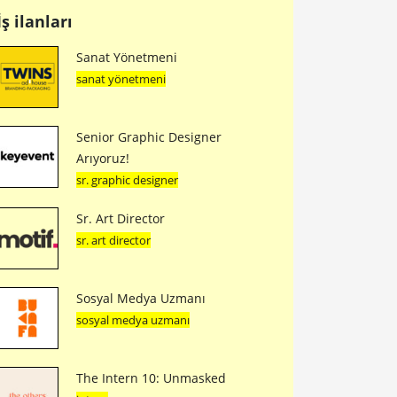
İş ilanları
Sanat Yönetmeni
sanat yönetmeni
Senior Graphic Designer
Arıyoruz!
sr. graphic designer
Sr. Art Director
sr. art director
Sosyal Medya Uzmanı
sosyal medya uzmanı
The Intern 10: Unmasked