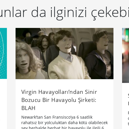
nlar da ilginizi çekebi
Virgin Havayolları’ndan Sinir
Bozucu Bir Havayolu Şirketi:
BLAH
​Newark’tan San Fransisco’ya 6 saatlik
e
rahatsız bir yolculuktan daha kötü olabilecek
şey herhalde berbat bir havayolu ile ilgili 6