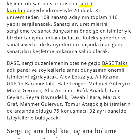
kişiden oluşan uluslararası bir
seçici
kurulun
değerlendirmesiyle 20 ildeki 31
üniversiteden 108 sanatçı adayının toplam 116
yapıtı sergilenecek. Sanatçılar, üretimlerini
sergileme ve sanat dünyasının önde gelen isimleriyle
birebir tanışma imkanı bulacak. Koleksiyonerler ve
sanatseverler de kariyerlerinin başında olan genç
sanatçıları keşfetme imkanına sahip olacak.
BASE, sergi düzenlemenin ötesine geçip
BASE Talks
adlı panel ve söyleşilerle sanat dünyasının önemli
isimlerini ağırlayacak. Alev Ebuzziya, Ali Kazma,
Gülsün Karamustafa, Hale Tenger, Mehmet Güleryüz,
Murat Germen, Ahu Antmen, Refik Anadol, Taner
Ceylan, Beyza Boynudelik, Devabil Kara, Marcus
Graf, Mehmet Güleryüz, Tomur Atagök gibi isimlerin
de arasında olduğu 75 konuşmacı, 32 ayrı panelde
izleyicilerle buluşacak.
Sergi üç ana başlıkta, üç ana bölüme