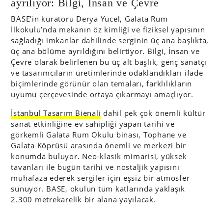
ayrılıyor: Bilgi, İnsan ve Çevre
BASE’in küratörü Derya Yücel, Galata Rum
İlkokulu’nda mekanın öz kimliği ve fiziksel yapısının
sağladığı imkanlar dahilinde serginin üç ana başlıkta,
üç ana bölüme ayrıldığını belirtiyor. Bilgi, İnsan ve
Çevre olarak belirlenen bu üç alt başlık, genç sanatçı
ve tasarımcıların üretimlerinde odaklandıkları ifade
biçimlerinde görünür olan temaları, farklılıkların
uyumu çerçevesinde ortaya çıkarmayı amaçlıyor.
İstanbul Tasarım Bienali
dahil pek çok önemli kültür
sanat etkinliğine ev sahipliği yapan tarihi ve
görkemli Galata Rum Okulu binası, Tophane ve
Galata Köprüsü arasında önemli ve merkezi bir
konumda buluyor. Neo-klasik mimarisi, yüksek
tavanları ile bugün tarihi ve nostaljik yapısını
muhafaza ederek sergiler için eşsiz bir atmosfer
sunuyor. BASE, okulun tüm katlarında yaklaşık
2.300 metrekarelik bir alana yayılacak.