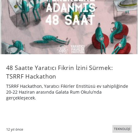
Bigumigu
Yaratıcı bünyeler için günlük besin kaynağı
Hakkımızda
Künye
Üyelik, Kullanım ve Gizlilik Şartları
© 2005 - 2026 Bigumigu Ltd.
Özel İçerikler
Yaratıcı Fikirler
Kategoriler
Reklam
Tasarım
Teknoloji
Çalışmanızı gönderin