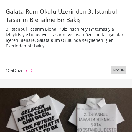
48 Saatte Yaratıcı Fikrin İzini Sürmek:
TSRRF Hackathon
TSRRF Hackathon, Yaratıcı Fikirler Enstitüsü ev sahipliğinde
20-22 Haziran arasında Galata Rum Okulu’nda
gerçekleşecek.
TEKNOLOJİ
12 yıl önce