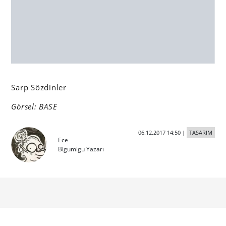
İş ilanları
Grafik Tasarımcı Ekip Arkadaşı
Arıyoruz!
grafik tasarımcı
Sanat Yönetmeni
sanat yönetmeni
Senior Graphic Designer Arıyoruz!
sr. graphic designer