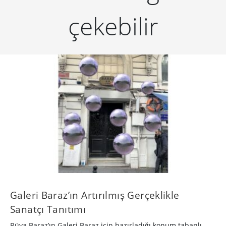
TASARIM
10 yıl önce
·
46
İstanbul Tasarım Bienalinden Origami ve
Keşif Yarışmaları