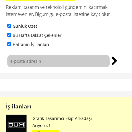
Önceki makale
Aplikore: Cansız Mankenler Canlanıyor!
Sonraki makale
Kağıttan Yiyeceklerle Dolu Bir Evren
Bunlar da ilginizi
çekebilir