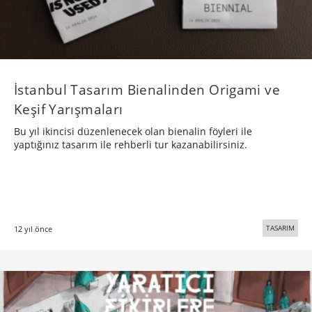
Uçuş Korkusu
Karalama II. Sergi; Kapalı alanda klostrofobi yaşamaktan
bunalan lamalar uçmaya karar verdiler. Uçmaya karar veren
lamalar kendilerini dehşetengiz bir yolculuğun
TASARIM
18 yıl önce