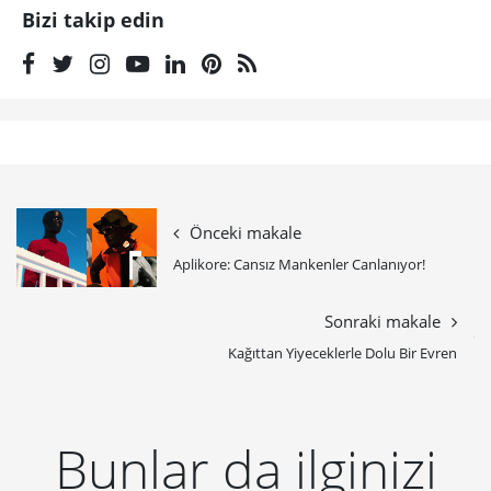
Galata Rum Okulu Üzerinden 3. İstanbul
Tasarım Bienaline Bir Bakış
3. İstanbul Tasarım Bienali “Biz İnsan Mıyız?” temasıyla
izleyicisiyle buluşuyor. tasarım ve insan üzerine tartışmalar
içeren Bienal’e, Galata Rum Okulu’nda sergilenen işler
üzerinden bir bakış.