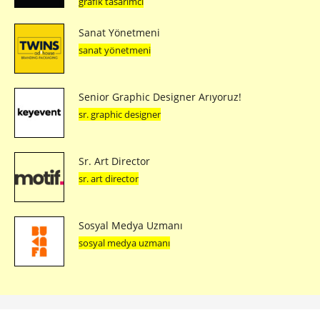
Galeri Baraz’ın Artırılmış Gerçeklikle
Sanatçı Tanıtımı
Rüya Baraz’ın Galeri Baraz için hazırladığı konum tabanlı
artırılmış gerçeklik efekti, galerinin sanatçılarını tanıtıyor.
TASARIM
2 yıl önce