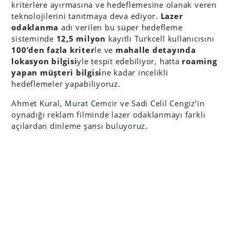
kriterlere ayırmasına ve hedeflemesine olanak veren
teknolojilerini tanıtmaya deva ediyor.
Lazer
odaklanma
adı verilen bu süper hedefleme
sisteminde
12,5 milyon
kayıtlı Turkcell kullanıcısını
100’den fazla kriter
le ve
mahalle detayında
lokasyon bilgisi
yle tespit edebiliyor, hatta
roaming
yapan müşteri bilgisi
ne kadar incelikli
hedeflemeler yapabiliyoruz.
Ahmet Kural, Murat Cemcir ve Sadi Celil Cengiz’in
oynadığı reklam filminde lazer odaklanmayı farklı
açılardan dinleme şansı buluyoruz.