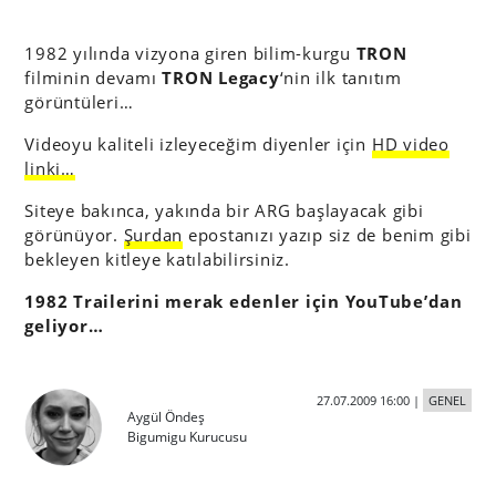
1982 yılında vizyona giren bilim-kurgu
TRON
filminin devamı
TRON Legacy
‘nin ilk tanıtım
görüntüleri…
Videoyu kaliteli izleyeceğim diyenler için
HD video
linki…
Siteye bakınca, yakında bir ARG başlayacak gibi
görünüyor.
Şurdan
epostanızı yazıp siz de benim gibi
bekleyen kitleye katılabilirsiniz.
1982 Trailerini merak edenler için YouTube’dan
geliyor…
27.07.2009 16:00
|
GENEL
Aygül Öndeş
Bigumigu Kurucusu