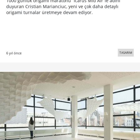
1000 günlük origami maratonu “Icarus Mid Air”le adını
duyuran Cristian Marianciuc, yeni ve çok daha detaylı
origami turnalar üretmeye devam ediyor.
TASARIM
6 yıl önce