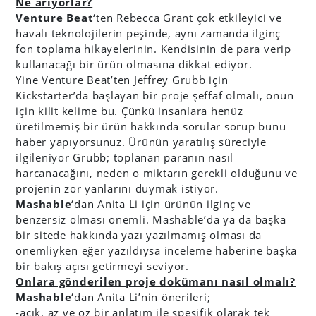
Ne arıyorlar?
Venture Beat
‘ten Rebecca Grant çok etkileyici ve
havalı teknolojilerin peşinde, aynı zamanda ilginç
fon toplama hikayelerinin. Kendisinin de para verip
kullanacağı bir ürün olmasına dikkat ediyor.
Yine Venture Beat’ten Jeffrey Grubb için
Kickstarter’da başlayan bir proje şeffaf olmalı, onun
için kilit kelime bu. Çünkü insanlara henüz
üretilmemiş bir ürün hakkında sorular sorup bunu
haber yapıyorsunuz. Ürünün yaratılış süreciyle
ilgileniyor Grubb; toplanan paranın nasıl
harcanacağını, neden o miktarın gerekli olduğunu ve
projenin zor yanlarını duymak istiyor.
Mashable
‘dan Anita Li için ürünün ilginç ve
benzersiz olması önemli. Mashable’da ya da başka
bir sitede hakkında yazı yazılmamış olması da
önemliyken eğer yazıldıysa inceleme haberine başka
bir bakış açısı getirmeyi seviyor.
Onlara gönderilen proje dokümanı nasıl olmalı?
Mashable
‘dan Anita Li’nin önerileri;
-açık, az ve öz bir anlatım ile spesifik olarak tek