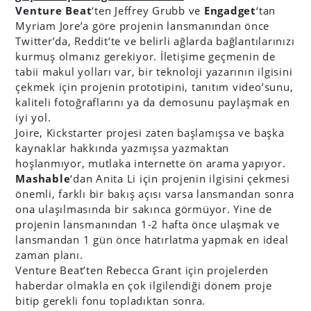
Venture Beat
‘ten Jeffrey Grubb ve
Engadget
‘tan
Myriam Jore’a göre projenin lansmanından önce
Twitter’da, Reddit’te ve belirli ağlarda bağlantılarınızı
kurmuş olmanız gerekiyor. İletişime geçmenin de
tabii makul yolları var, bir teknoloji yazarının ilgisini
çekmek için projenin prototipini, tanıtım video’sunu,
kaliteli fotoğraflarını ya da demosunu paylaşmak en
iyi yol.
Joire, Kickstarter projesi zaten başlamışsa ve başka
kaynaklar hakkında yazmışsa yazmaktan
hoşlanmıyor, mutlaka internette ön arama yapıyor.
Mashable
‘dan Anita Li için projenin ilgisini çekmesi
önemli, farklı bir bakış açısı varsa lansmandan sonra
ona ulaşılmasında bir sakınca görmüyor. Yine de
projenin lansmanından 1-2 hafta önce ulaşmak ve
lansmandan 1 gün önce hatırlatma yapmak en ideal
zaman planı.
Venture Beat’ten Rebecca Grant için projelerden
haberdar olmakla en çok ilgilendiği dönem proje
bitip gerekli fonu topladıktan sonra.