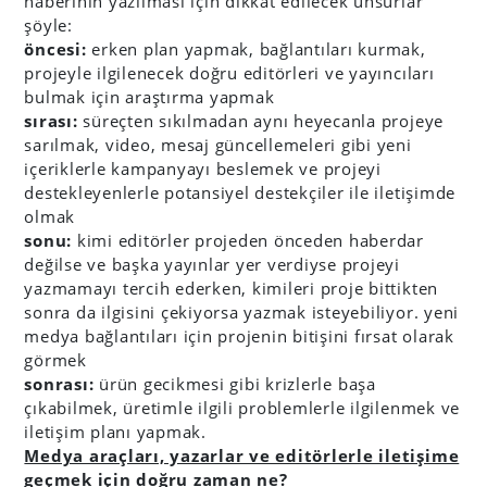
haberinin yazılması için dikkat edilecek unsurlar
şöyle:
öncesi:
erken plan yapmak, bağlantıları kurmak,
projeyle ilgilenecek doğru editörleri ve yayıncıları
bulmak için araştırma yapmak
sırası:
süreçten sıkılmadan aynı heyecanla projeye
sarılmak, video, mesaj güncellemeleri gibi yeni
içeriklerle kampanyayı beslemek ve projeyi
destekleyenlerle potansiyel destekçiler ile iletişimde
olmak
sonu:
kimi editörler projeden önceden haberdar
değilse ve başka yayınlar yer verdiyse projeyi
yazmamayı tercih ederken, kimileri proje bittikten
sonra da ilgisini çekiyorsa yazmak isteyebiliyor. yeni
medya bağlantıları için projenin bitişini fırsat olarak
görmek
sonrası:
ürün gecikmesi gibi krizlerle başa
çıkabilmek, üretimle ilgili problemlerle ilgilenmek ve
iletişim planı yapmak.
Medya araçları, yazarlar ve editörlerle iletişime
geçmek için doğru zaman ne?