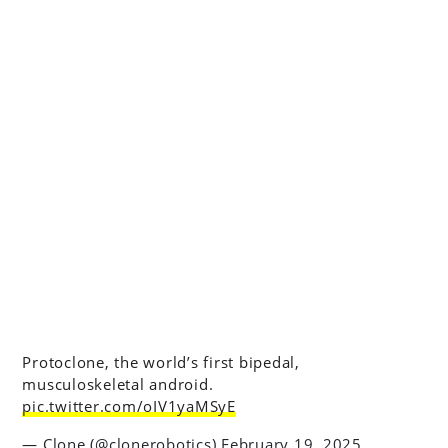
Protoclone, the world’s first bipedal,
musculoskeletal android.
pic.twitter.com/oIV1yaMSyE
— Clone (@clonerobotics)
February 19, 2025