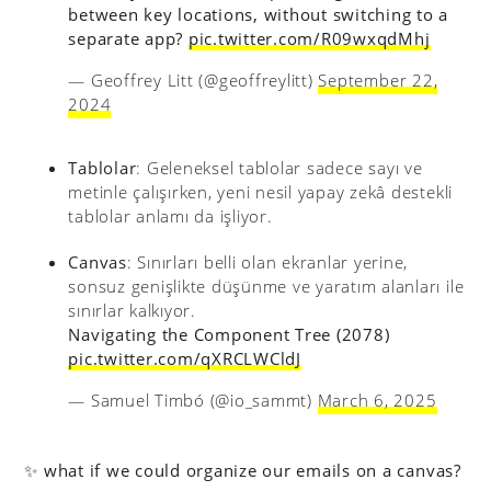
between key locations, without switching to a
separate app?
pic.twitter.com/R09wxqdMhj
— Geoffrey Litt (@geoffreylitt)
September 22,
2024
Tablolar
: Geleneksel tablolar sadece sayı ve
metinle çalışırken, yeni nesil yapay zekâ destekli
tablolar anlamı da işliyor.
Canvas
: Sınırları belli olan ekranlar yerine,
sonsuz genişlikte düşünme ve yaratım alanları ile
sınırlar kalkıyor.
Navigating the Component Tree (2078)
pic.twitter.com/qXRCLWCldJ
— Samuel Timbó (@io_sammt)
March 6, 2025
✨ what if we could organize our emails on a canvas?