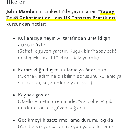
İlkeler
John Maeda
‘nın LinkedIn’de yayımlanan “
Yapay
Zekâ Geliştiricileri için UX Tasarım Pratikleri
”
kursundan notlar:
Kullanıcıya neyin AI tarafından üretildiğini
açıkça söyle
(Şeffaflık güven yaratır. Küçük bir “Yapay zekâ
desteğiyle üretildi” etiketi bile yeterli.)
Kararsızlığa düşen kullanıcıya öneri sun
(“Sonraki adım ne olabilir?” sorusunu kullanıcıya
sormadan, seçeneklerle yanıt ver.)
Kaynak göster
(Özellikle metin üretiminde. “via Cohere” gibi
minik notlar bile güven sağlar.)
Gecikmeyi hissettirme, ama durumu açıkla
(Yanıt gecikiyorsa, animasyon ya da ilerleme