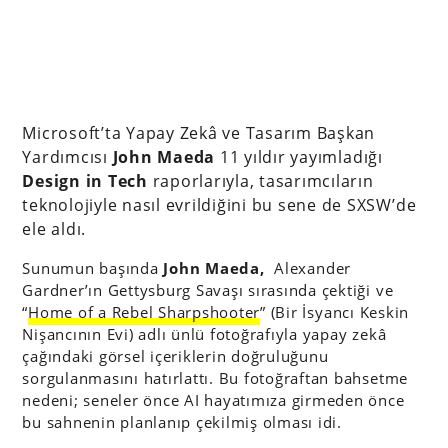
Microsoft’ta Yapay Zekâ ve Tasarım Başkan
Yardımcısı
John Maeda
11 yıldır yayımladığı
Design in Tech
raporlarıyla, tasarımcıların
teknolojiyle nasıl evrildiğini bu sene de SXSW’de
ele aldı.
Sunumun başında
John Maeda,
Alexander
Gardner’ın Gettysburg Savaşı sırasında çektiği ve
“
Home of a Rebel Sharpshooter
” (Bir İsyancı Keskin
Nişancının Evi) adlı ünlü fotoğrafıyla yapay zekâ
çağındaki görsel içeriklerin doğruluğunu
sorgulanmasını hatırlattı. Bu fotoğraftan bahsetme
nedeni; seneler önce AI hayatımıza girmeden önce
bu sahnenin planlanıp çekilmiş olması idi.