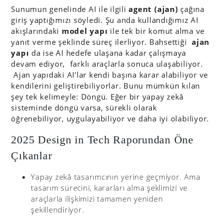
Sunumun genelinde AI ile ilgili
agent (ajan)
çağına
giriş yaptığımızı söyledi. Şu anda kullandığımız AI
akışlarındaki
model yapı
ile tek bir komut alma ve
yanıt verme şeklinde süreç ilerliyor. Bahsettiği
ajan
yapı
da ise AI hedefe ulaşana kadar çalışmaya
devam ediyor, farklı araçlarla sonuca ulaşabiliyor.
Ajan yapıdaki AI’lar kendi başına karar alabiliyor ve
kendilerini geliştirebiliyorlar. Bunu mümkün kılan
şey tek kelimeyle: Döngü. Eğer bir yapay zekâ
sisteminde döngü varsa, sürekli olarak
öğrenebiliyor, uygulayabiliyor ve daha iyi olabiliyor.
2025 Design in Tech Raporundan Öne
Çıkanlar
Yapay zekâ tasarımcının yerine geçmiyor. Ama
tasarım sürecini, kararları alma şeklimizi ve
araçlarla ilişkimizi tamamen yeniden
şekillendiriyor.