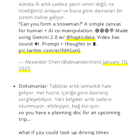
alanda AI artık sadece yanıt veren değil, ne
istediğimizi anlayan ve buna göre davranan bir
sistem haline geliyor.
“Can you form a snowman?” A simple canvas
for human + AI co-manipulation. 🔴🟢🔵💬 Made
using Gemini 2.0 w/
@hapticdata
. Video has
sound 🔊. Prompt + thoughts in 🧵
pic.twitter.com/eclfd4SxeG
— Alexander Chen (@alexanderchen)
January 10,
2025
Dokümanlar
: Tablolar artık semantik hale
geliyor. Her hücre, içeriğe göre davranış
sergileyebiliyor. Yani belgeler artık sadece
okunmuyor; etkileşiyor, bağ kuruyor.
so you have a planning doc for an upcoming
trip…
what if you could look up driving times