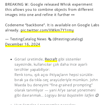
BREAKING 🚨: Google released Whisk experiment
this allows you to combine objects from different
images into one and refine it further 👀
Codeneme “backbone”. It is available on Google Labs
already.
pic.twitter.com/XMkm7Y1rmy
— TestingCatalog News 🗞 (@testingcatalog)
December 16, 2024
Görsel üretimde,
Recraft
gibi sistemler
sayesinde, kullanıcılar çok daha ince ayarlı
tercihler yapabiliyor:
Renk tonu, ışık açısı ihtiyaçların hepsi sürükle-
bırak ya da tıkla-seç arayüzleriyle mümkün. John
Maeda bu deneyimi “fine-grained prompting”
olarak tanımlıyor — yani AI’ye sanat yönetmeni
gibi davranmak…
Logoyu biraz büyütelim lütfen 😉
Uygulamalar / programlar parçaları