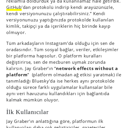
reklamla doldurduk ya da kullanılamaz hale getirdik.
GitHub
’dan protokolü indirip kendi arayüzünüzle,
kendi versiyonunuzu çalıştırabilirsiniz.” Kendi
versiyonunuzu yaptığınızda protokolde kullanılan
kimlik, takipçi ya da içeriklerin hiç birinde kayıp
olmuyor.
Tüm arkadaşların Instagram’da olduğu için sen de
oradasındır. Tüm sosyal bağlar, veriler, etkileşimler
bir platforma hapsolur. O platform kuralları
değiştirirse, sen de mecburen uymak zorunda
kalırsın. Jay Graber’ın “
network effects without a
platform
” (platform olmadan ağ etkisi yaratmak) ile
tanımladığı Bluesky’da ise herkes aynı protokolde
olduğu sürece farklı uygulamalar kullansalar bile
aynı veri havuzunu kullandıkları için bağlantıda
kalmak mümkün oluyor.
İlk Kullanıcılar
Jay Graber’ın anlattığına göre, platformun ilk
kullanıcıları daha çok geliştiriciler, gazeteciler,