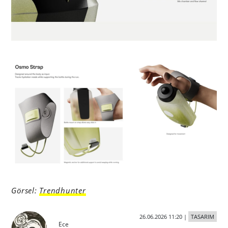
Görsel:
Trendhunter
26.06.2026 11:20
|
TASARIM
Ece