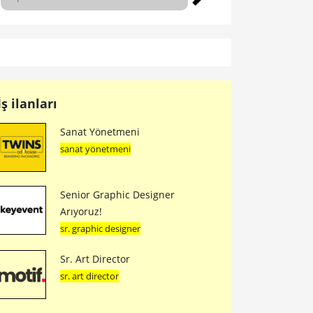
İş ilanları
Sanat Yönetmeni
sanat yönetmeni
Senior Graphic Designer
Arıyoruz!
sr. graphic designer
Sr. Art Director
sr. art director