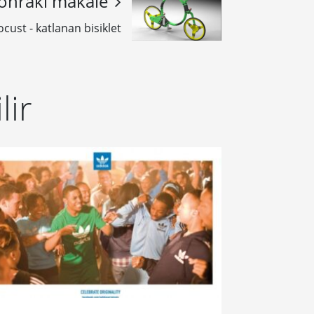
onraki makale
ocust - katlanan bisiklet
lir