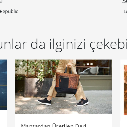
e
S
 Republic
L
nlar da ilginizi çekebi
Mantardan Üretilen Deri