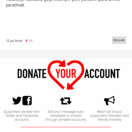
yaratmak
REKLAM
12 yıl önce
·
24