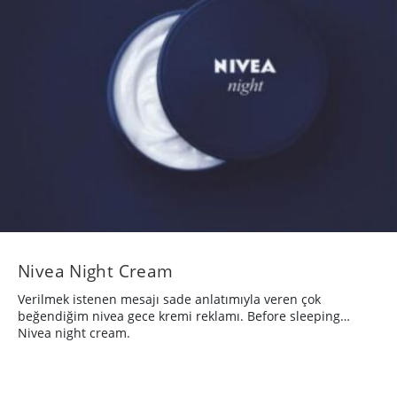
Nivea Night Cream
Verilmek istenen mesajı sade anlatımıyla veren çok
beğendiğim nivea gece kremi reklamı. Before sleeping…
Nivea night cream.