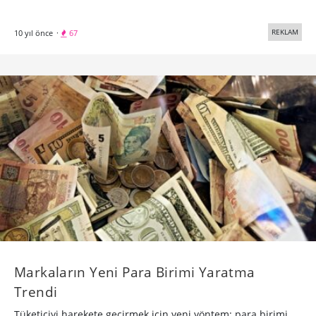
REKLAM
10 yıl önce
·
67
​Markaların Yeni Para Birimi Yaratma
Trendi
Tüketiciyi harekete geçirmek için yeni yöntem: para birimi