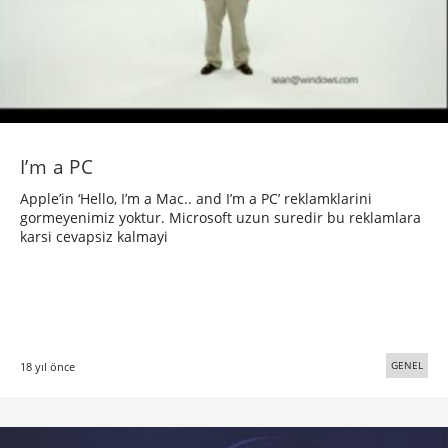
I’m a PC
Apple’in ‘Hello, I’m a Mac.. and I’m a PC’ reklamklarini
gormeyenimiz yoktur. Microsoft uzun suredir bu reklamlara
karsi cevapsiz kalmayi
GENEL
18 yıl önce