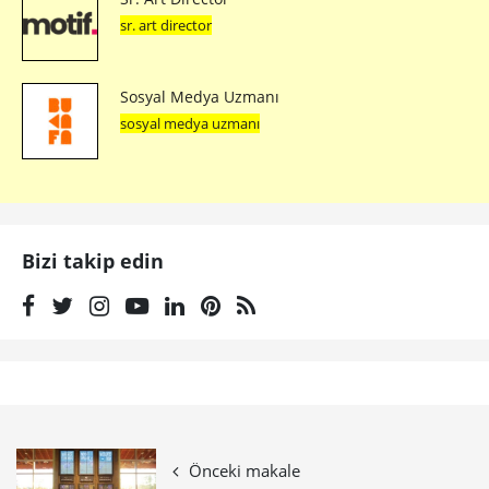
sr. art director
Sosyal Medya Uzmanı
sosyal medya uzmanı
Bizi takip edin
Önceki makale