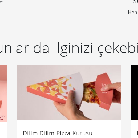
e
S
Henk
nlar da ilginizi çekebi
Dilim Dilim Pizza Kutusu