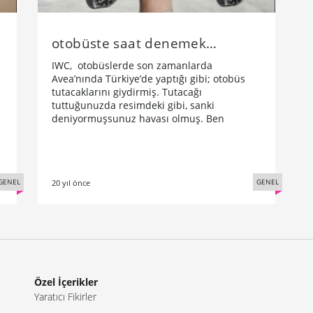
otobüste saat denemek…
IWC, otobüslerde son zamanlarda
Avea’nında Türkiye’de yaptığı gibi; otobüs
tutacaklarını giydirmiş. Tutacağı
tuttuğunuzda resimdeki gibi, sanki
deniyormuşsunuz havası olmuş. Ben
GENEL
GENEL
20 yıl önce
Özel İçerikler
Yaratıcı Fikirler