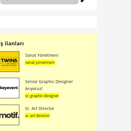
İş ilanları
Sanat Yönetmeni
sanat yönetmeni
Senior Graphic Designer
Arıyoruz!
sr. graphic designer
Sr. Art Director
sr. art director