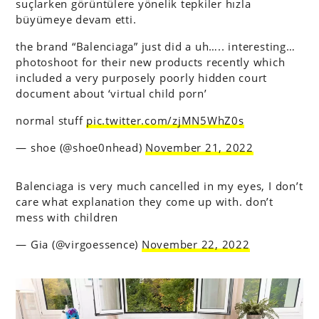
suçlarken görüntülere yönelik tepkiler hızla
büyümeye devam etti.
the brand “Balenciaga” just did a uh….. interesting…
photoshoot for their new products recently which
included a very purposely poorly hidden court
document about ‘virtual child porn’
normal stuff
pic.twitter.com/zjMN5WhZ0s
— shoe (@shoe0nhead)
November 21, 2022
Balenciaga is very much cancelled in my eyes, I don’t
care what explanation they come up with. don’t
mess with children
— Gia (@virgoessence)
November 22, 2022