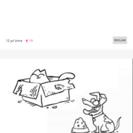
REKLAM
12 yıl önce
·
19