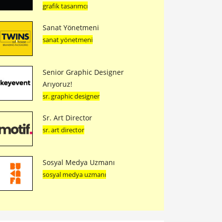
grafik tasarımcı
Sanat Yönetmeni
sanat yönetmeni
Senior Graphic Designer
Arıyoruz!
sr. graphic designer
Sr. Art Director
sr. art director
Sosyal Medya Uzmanı
sosyal medya uzmanı