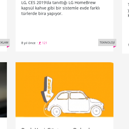
a
LG, CES 2019’da tanıttığı LG HomeBrew
kapsül kahve gibi bir sistemle evde farklı
türlerde bira yapıyor.
EKLAM
TEKNOLOJİ
8 yıl önce
·
121