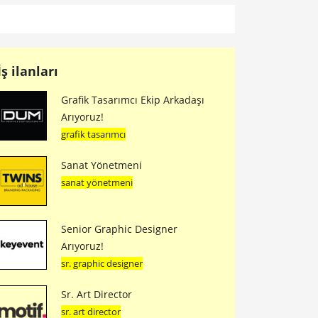
İş ilanları
Grafik Tasarımcı Ekip Arkadaşı
Arıyoruz!
grafik tasarımcı
Sanat Yönetmeni
sanat yönetmeni
Senior Graphic Designer
Arıyoruz!
sr. graphic designer
Sr. Art Director
sr. art director