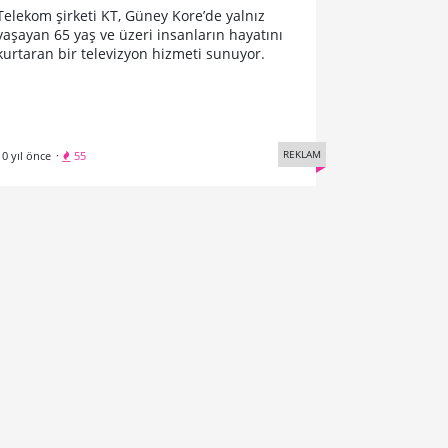
Telekom şirketi KT, Güney Kore’de yalnız
yaşayan 65 yaş ve üzeri insanların hayatını
kurtaran bir televizyon hizmeti sunuyor.
REKLAM
10 yıl önce
·
55