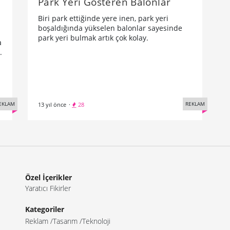
Park Yeri Gösteren Balonlar
Biri park ettiğinde yere inen, park yeri
boşaldığında yükselen balonlar sayesinde
park yeri bulmak artık çok kolay.
a
.
EKLAM
REKLAM
13 yıl önce
·
28
Özel İçerikler
Yaratıcı Fikirler
Kategoriler
Reklam
Tasarım
Teknoloji