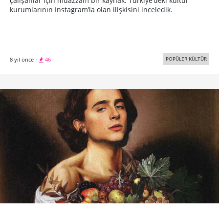
çalışanlar için muazzam bir kaynak. Türkiye’deki kültür
kurumlarının Instagram’la olan ilişkisini inceledik.
POPÜLER KÜLTÜR
8 yıl önce
·
46