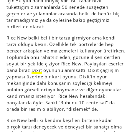
için 50 yıla daha ihtiyaç var. Bu kadar hızlı
tükettiğimiz zamanlarda 50 senede süzgeçten
geçenler ve yıllananlar arasında belki de henüz hiç
tanımadığımız ya da öylesine bakıp geçtiğimiz
birileri de olacak.
Rice New belki belli bir tarza girmiyor ama kendi
tarzı olduğu kesin. Özellikle tek portrelerde hep
benzer arkaplan ve malzemeleri kullanıyor üretirken.
Toplumda onu rahatsız eden, gözüne ilişen dertleri
soyut bir şekilde çiziyor Rice New. Paylaşılan eserler
bana biraz
Dixit
oyununu anımsattı. Dixit çağrışım
yapması üzerine bir kart oyunu. Dixit’in oyun
mekaniğinde dahi konuşanın söylediği kelimeyi
anlatan görseli ortaya koymanız ve diğer oyuncuları
kandırmanız isteniyor. Rice New hesabındaki
parçalar da öyle. Sanki “Ruhunu 10 cente sat” da
orada bir resim olabiliyor, “dişlemek” de.
Rice New belli ki kendini keşifleri birtene kadar
birçok tarzı deneyecek ve deneysel bir sanatçı olma