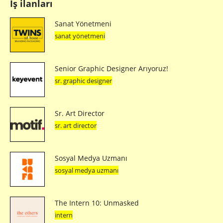
İş ilanları
Sanat Yönetmeni
sanat yönetmeni
Senior Graphic Designer Arıyoruz!
sr. graphic designer
Sr. Art Director
sr. art director
Sosyal Medya Uzmanı
sosyal medya uzmanı
The Intern 10: Unmasked
intern