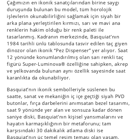
Çağımızın en ikonik sanatçılarından birine saygı
duruşunda bulunan bu model, tüm horolojik
işlevlerin okunabilirliğini sağlamak için siyah bir
arka plana yerleştirilen kırmızı, sarı ve mavi ana
renklerin hakim olduğu bir renk paleti ile
tasarlanmış. Kadranın merkezinde, Basquiat’nın
1984 tarihli ünlü tablosunda tasvir edilen taç giyen
dinozor olan ikonik “Pez Dispenser” yer alıyor. Saat
12 yönünde konumlandırılmış olan sarı renkli taç
figürü Super-Luminova® özelliğine sahipken, akrep
ve yelkovanda bulunan aynı özellik sayesinde saat
karanlıkta da okunabiliyor.
Basquiat’nın ikonik sembolleriyle süslenen bu
saatte, sanat ve mekaniğin iç içe geçtiği siyah PVD
butonlar, fırça darbelerini anımsatan bezel tasarımı,
saat 9 yönünde yer alan ve sonsuza kadar dönen
saniye diski, Basquiat’nın kişisel yansımalarını ve
hayatın karmaşıklığının bir metaforunu; tam
karşısındaki 30 dakikalık atlama diski ise
Basquiat’nın üç temel resim teması olan yaşam,