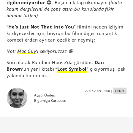
ilgilenmiyordur 😉
Boşuna kitap okumayın
(hatta
kadın dergilerini de çöpe atsın bu konularda fikir
alanlar lütfen)
“
He’s Just Not That Into You
” filmini neden izliyim
ki diyecekler için, buyrun bu filmi diğer romantik
komedilerden ayrıcan özelikler neymiş:
Not:
Mac Guy
‘ı seviyoruzzzz 😀
Son olarak Random House’da gördüm,
Dan
Brown
‘un yeni kitabı “
Lost Symbol
” çıkıyormuş, pek
yakında hmmmm….
22.07.2009 16:00
|
GENEL
Aygül Öndeş
Bigumigu Kurucusu