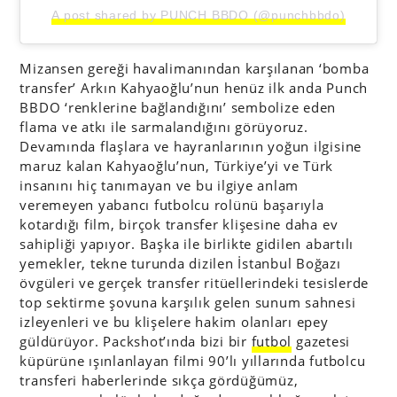
A post shared by PUNCH BBDO (@punchbbdo)
Mizansen gereği havalimanından karşılanan ‘bomba
transfer’ Arkın Kahyaoğlu’nun henüz ilk anda Punch
BBDO ‘renklerine bağlandığını’ sembolize eden
flama ve atkı ile sarmalandığını görüyoruz.
Devamında flaşlara ve hayranlarının yoğun ilgisine
maruz kalan Kahyaoğlu’nun, Türkiye’yi ve Türk
insanını hiç tanımayan ve bu ilgiye anlam
veremeyen yabancı futbolcu rolünü başarıyla
kotardığı film, birçok transfer klişesine daha ev
sahipliği yapıyor. Başka ile birlikte gidilen abartılı
yemekler, tekne turunda dizilen İstanbul Boğazı
övgüleri ve gerçek transfer ritüellerindeki tesislerde
top sektirme şovuna karşılık gelen sunum sahnesi
izleyenleri ve bu klişelere hakim olanları epey
güldürüyor. Packshot’ında bizi bir
futbol
gazetesi
küpürüne ışınlanlayan filmi 90’lı yıllarında futbolcu
transferi haberlerinde sıkça gördüğümüz,