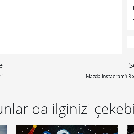
e
S
r"
Mazda Instagram'ı Re
nlar da ilginizi çekebi