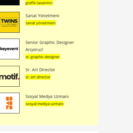
grafik tasarımcı
Sanat Yönetmeni
sanat yönetmeni
Senior Graphic Designer
Arıyoruz!
sr. graphic designer
Sr. Art Director
sr. art director
Sosyal Medya Uzmanı
sosyal medya uzmanı