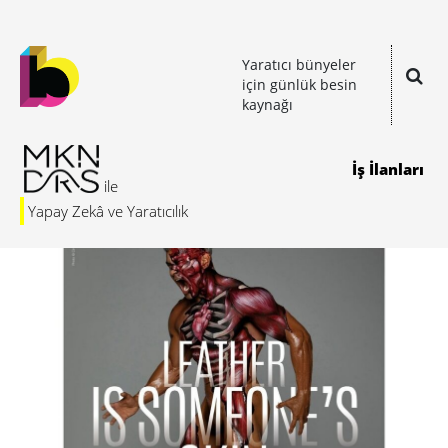
Yaratıcı bünyeler
için günlük besin
kaynağı
İş İlanları
Yapay Zekâ ve Yaratıcılık