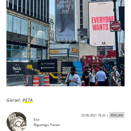
Görsel:
PETA
23.06.2021 16:22
|
REKLAM
Ece
Bigumigu Yazarı