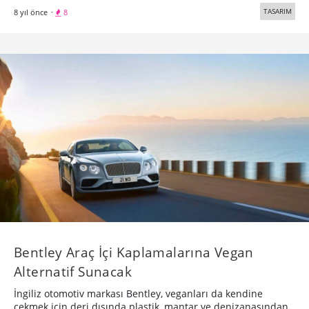
TASARIM
8 yıl önce
·
8
Bentley Araç İçi Kaplamalarına Vegan
Alternatif Sunacak
İngiliz otomotiv markası Bentley, veganları da kendine
çekmek için deri dışında plastik, mantar ve denizanasından