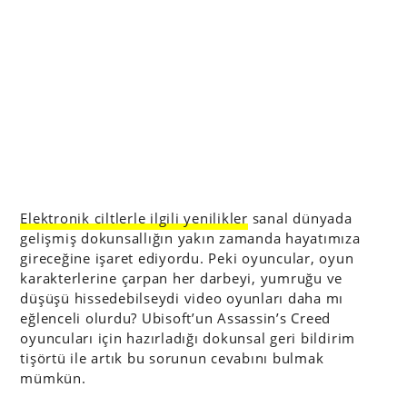
Elektronik ciltlerle ilgili yenilikler
sanal dünyada
gelişmiş dokunsallığın yakın zamanda hayatımıza
gireceğine işaret ediyordu. Peki oyuncular, oyun
karakterlerine çarpan her darbeyi, yumruğu ve
düşüşü hissedebilseydi video oyunları daha mı
eğlenceli olurdu? Ubisoft’un Assassin’s Creed
oyuncuları için hazırladığı dokunsal geri bildirim
tişörtü ile artık bu sorunun cevabını bulmak
mümkün.