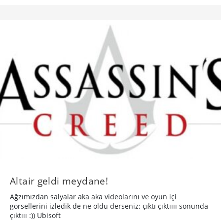
Altair geldi meydane!
Ağzımızdan salyalar aka aka videolarını ve oyun içi
görsellerini izledik de ne oldu derseniz: çıktı çıktıııı sonunda
çıktııı :)) Ubisoft