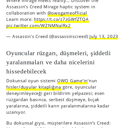
Where mirage meets reality… Discover the
Assassin’s Creed Mirage haptic system in
collaboration with
@owogameofficial
Learn more:
https://t.co/z7zGWfZTQA
pic.twitter.com/WZNMNalRx2
— Assassin's Creed (@assassinscreed)
July 13, 2023
Oyuncular rüzgarı, düşmeleri, şiddetli
yaralanmaları ve daha nicelerini
hissedebilecek
Dokunsal oyun sistemi
OWO Game’in
‘nun
hisler/duyular kitaplığına
göre, oyuncular
deneyimleyeceği geri bildirim yelpazesi; esen
rüzgardan basınca, serbest düşmeye, bıçak
yaralarına, şiddetli karın yaralanmalarına kadar
uzanıyor.
Bu dokunsal giysi, müşterilere Assassin’s Creed: