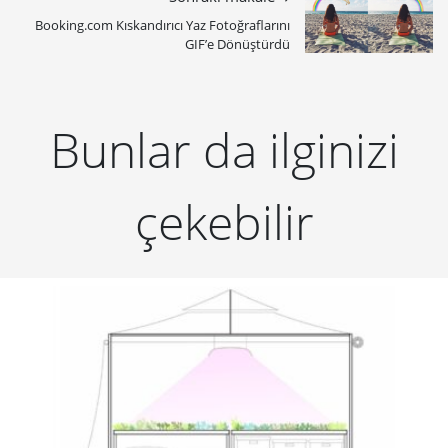
Booking.com Kıskandırıcı Yaz Fotoğraflarını
GIF’e Dönüştürdü
Bunlar da ilginizi
çekebilir