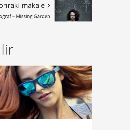
onraki makale
toğraf = Missing Garden
lir