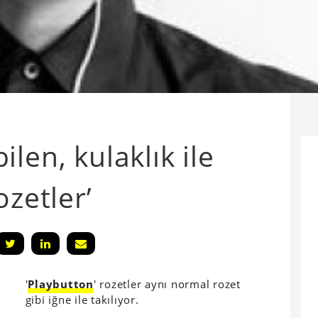
len, kulaklık ile
ozetler’
'
Playbutton
' rozetler aynı normal rozet
gibi iğne ile takılıyor.