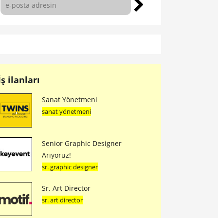
İş ilanları
Sanat Yönetmeni
sanat yönetmeni
Senior Graphic Designer
Arıyoruz!
sr. graphic designer
Sr. Art Director
sr. art director