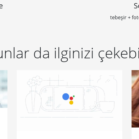
e
S
tebeşir + fo
nlar da ilginizi çekebi