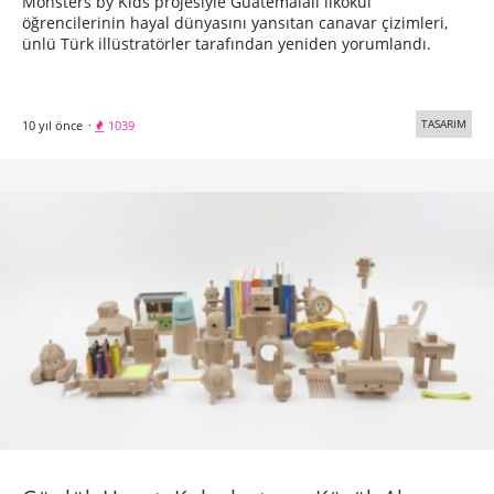
Monsters by Kids projesiyle Guatemalalı ilkokul
öğrencilerinin hayal dünyasını yansıtan canavar çizimleri,
ünlü Türk illüstratörler tarafından yeniden yorumlandı.
TASARIM
10 yıl önce
·
1039