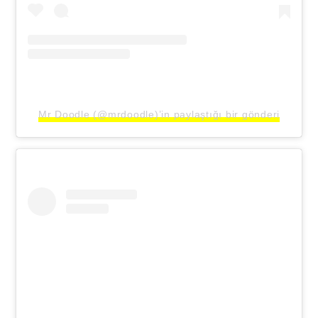
Mr Doodle (@mrdoodle)’in paylaştığı bir gönderi