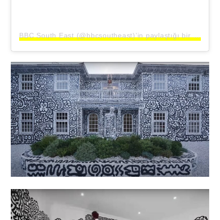
BBC South East (@bbcsoutheast)’in paylaştığı bir gönderi