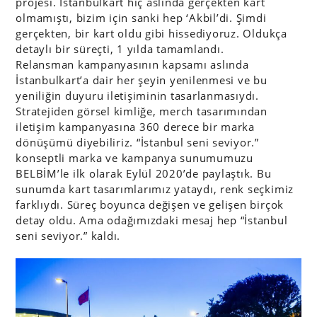
projesi. İstanbulkart hiç aslında gerçekten kart
olmamıştı, bizim için sanki hep ‘Akbil’di. Şimdi
gerçekten, bir kart oldu gibi hissediyoruz. Oldukça
detaylı bir süreçti, 1 yılda tamamlandı.
Relansman kampanyasının kapsamı aslında
İstanbulkart’a dair her şeyin yenilenmesi ve bu
yeniliğin duyuru iletişiminin tasarlanmasıydı.
Stratejiden görsel kimliğe, merch tasarımından
iletişim kampanyasına 360 derece bir marka
dönüşümü diyebiliriz. “İstanbul seni seviyor.”
konseptli marka ve kampanya sunumumuzu
BELBİM’le ilk olarak Eylül 2020’de paylaştık. Bu
sunumda kart tasarımlarımız yataydı, renk seçkimiz
farklıydı. Süreç boyunca değişen ve gelişen birçok
detay oldu. Ama odağımızdaki mesaj hep “İstanbul
seni seviyor.” kaldı.