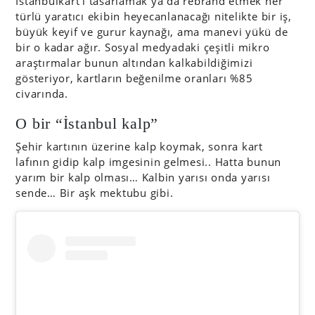
İstanbulkart’ı tasarlamak ya da rebrand etmek her
türlü yaratıcı ekibin heyecanlanacağı nitelikte bir iş,
büyük keyif ve gurur kaynağı, ama manevi yükü de
bir o kadar ağır. Sosyal medyadaki çeşitli mikro
araştırmalar bunun altından kalkabildiğimizi
gösteriyor, kartların beğenilme oranları %85
civarında.
O bir “İstanbul kalp”
Şehir kartının üzerine kalp koymak, sonra kart
lafının gidip kalp imgesinin gelmesi.. Hatta bunun
yarım bir kalp olması… Kalbin yarısı onda yarısı
sende… Bir aşk mektubu gibi.