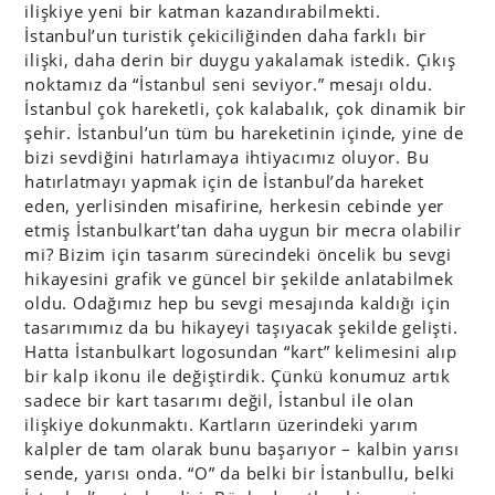
ilişkiye yeni bir katman kazandırabilmekti.
İstanbul’un turistik çekiciliğinden daha farklı bir
ilişki, daha derin bir duygu yakalamak istedik. Çıkış
noktamız da “İstanbul seni seviyor.” mesajı oldu.
İstanbul çok hareketli, çok kalabalık, çok dinamik bir
şehir. İstanbul’un tüm bu hareketinin içinde, yine de
bizi sevdiğini hatırlamaya ihtiyacımız oluyor. Bu
hatırlatmayı yapmak için de İstanbul’da hareket
eden, yerlisinden misafirine, herkesin cebinde yer
etmiş İstanbulkart’tan daha uygun bir mecra olabilir
mi? Bizim için tasarım sürecindeki öncelik bu sevgi
hikayesini grafik ve güncel bir şekilde anlatabilmek
oldu. Odağımız hep bu sevgi mesajında kaldığı için
tasarımımız da bu hikayeyi taşıyacak şekilde gelişti.
Hatta İstanbulkart logosundan “kart” kelimesini alıp
bir kalp ikonu ile değiştirdik. Çünkü konumuz artık
sadece bir kart tasarımı değil, İstanbul ile olan
ilişkiye dokunmaktı. Kartların üzerindeki yarım
kalpler de tam olarak bunu başarıyor – kalbin yarısı
sende, yarısı onda. “O” da belki bir İstanbullu, belki