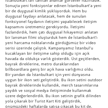
İstanbulkart’ları tanıtan anahtar görseller hazırladık.
Sonuçta yeni fonksiyonlar edinen İstanbulkart’a yeni
bir de duygusal kimlik yüklüyorduk. Hem bu
duygusal faydayı anlatacak, hem de sunulan
fonksiyonel faydanın iletişimi yapabilecek iletişim
kapsamını üretmemiz gerekiyordu. İletişimi
fazlandırdık, hem çatı duygusal hikayemizi anlatan
bir lansman filmi oluşturduk hem de İstanbulkart’ı
yeni harcama noktalarında gördüğümüz bir video
serisi üzerinde çalıştık. Kampanyamız İstanbul’u
kucaklayan bir iletişime sahip olduğu için açık
havada da oldukça varlık gösterdik. Üst geçitlerden,
bayrak direklerine, metro duraklarından
billboardlara geniş bir açık hava varlığımız oldu.
Bir yandan da İstanbulkart için yeni dünyasına
uygun bir ikon seti geliştirdik. Bu ikon setini outdoor
bayrak direklerinde kullandık, merch tasarımlarına
yaydık ve sosyal medya iletişiminde kullanmak
üzere değerlendirdik. Bu ikon setinin grafik dilinden
yola çıkarak bir Turist Kart Kiti geliştirdik,
önümüzdeki haftalarda satışa çıkacak bu kit de.