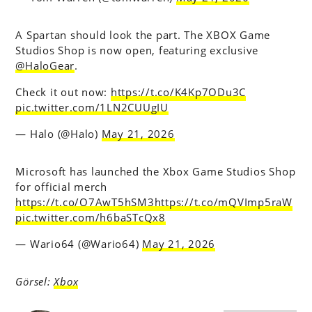
A Spartan should look the part. The XBOX Game
Studios Shop is now open, featuring exclusive
@HaloGear
.
Check it out now:
https://t.co/K4Kp7ODu3C
pic.twitter.com/1LN2CUUgIU
— Halo (@Halo)
May 21, 2026
Microsoft has launched the Xbox Game Studios Shop
for official merch
https://t.co/O7AwT5hSM3
https://t.co/mQVImp5raW
pic.twitter.com/h6baSTcQx8
— Wario64 (@Wario64)
May 21, 2026
Görsel:
Xbox