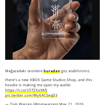
Mağazadaki ürünlere
buradan
göz atabilirsiniz.
there’s a new XBOX Game Studios Shop, and this
hoodie is making me open my wallet
https://t.co/25TZXoX8fJ
pic.twitter.com/Wy6ACSeqD3
— Tom Warren (@tomwarren)
May 21, 2026