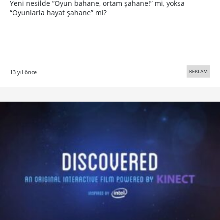
Yeni nesilde “Oyun bahane, ortam şahane!” mi, yoksa
“Oyunlarla hayat şahane” mi?
REKLAM
13 yıl önce