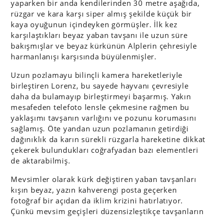
yaparken bir anda kendilerinden 30 metre aşağıda,
rüzgar ve kara karşı siper almış şekilde küçük bir
kaya oyuğunun içindeyken görmüşler. İlk kez
karşılaştıkları beyaz yaban tavşanı ile uzun süre
bakışmışlar ve beyaz kürkünün Alplerin çehresiyle
harmanlanışı karşısında büyülenmişler.
Uzun pozlamayu bilinçli kamera hareketleriyle
birleştiren Lorenz, bu sayede hayvanı çevresiyle
daha da bulamayıp birleştirmeyi başarmış. Yakın
mesafeden telefoto lensle çekmesine rağmen bu
yaklaşımı tavşanın varlığını ve pozunu korumasını
sağlamış. Öte yandan uzun pozlamanın getirdiği
dağınıklık da karın sürekli rüzgarla hareketine dikkat
çekerek bulundukları coğrafyadan bazı elementleri
de aktarabilmiş.
Mevsimler olarak kürk değiştiren yaban tavşanları
kışın beyaz, yazın kahverengi posta geçerken
fotoğraf bir açıdan da iklim krizini hatırlatıyor.
Çünkü mevsim geçişleri düzensizleştikçe tavşanların