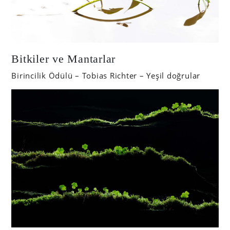
Bitkiler ve Mantarlar
Birincilik Ödülü – Tobias Richter – Yeşil doğrular