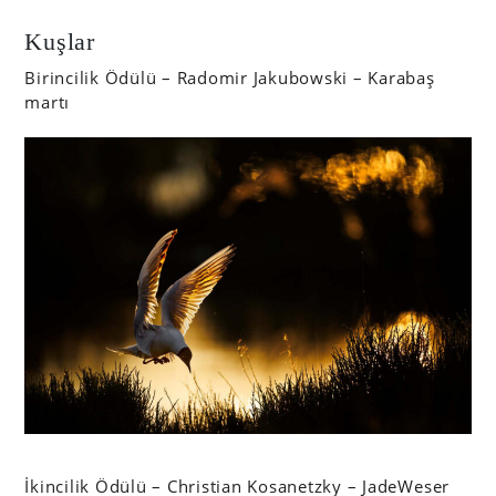
Kuşlar
Birincilik Ödülü – Radomir Jakubowski – Karabaş
martı
İkincilik Ödülü – Christian Kosanetzky – JadeWeser