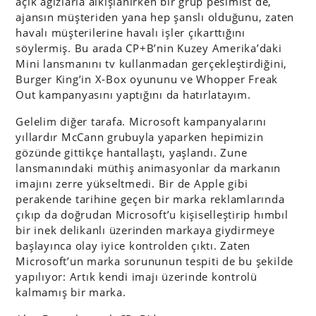
açık ağızlarla alkışlanırken bir grup pesimist de,
ajansın müşteriden yana hep şanslı olduğunu, zaten
havalı müşterilerine havalı işler çıkarttığını
söylermiş. Bu arada CP+B’nin Kuzey Amerika’daki
Mini lansmanını tv kullanmadan gerçekleştirdiğini,
Burger King’in X-Box oyununu ve Whopper Freak
Out kampanyasını yaptığını da hatırlatayım.
Gelelim diğer tarafa. Microsoft kampanyalarını
yıllardır McCann grubuyla yaparken hepimizin
gözünde gittikçe hantallaştı, yaşlandı. Zune
lansmanındaki müthiş animasyonlar da markanın
imajını zerre yükseltmedi. Bir de Apple gibi
perakende tarihine geçen bir marka reklamlarında
çıkıp da doğrudan Microsoft’u kişiselleştirip hımbıl
bir inek delikanlı üzerinden markaya giydirmeye
başlayınca olay iyice kontrolden çıktı. Zaten
Microsoft’un marka sorununun tespiti de bu şekilde
yapılıyor: Artık kendi imajı üzerinde kontrolü
kalmamış bir marka.