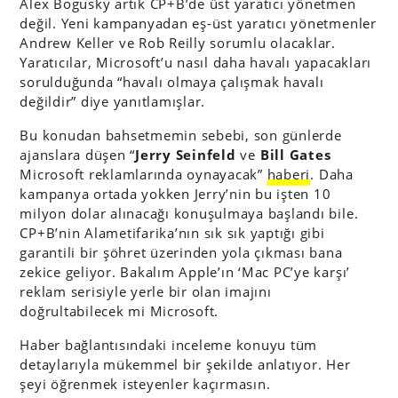
Alex Bogusky artık CP+B’de üst yaratıcı yönetmen
değil. Yeni kampanyadan eş-üst yaratıcı yönetmenler
Andrew Keller ve Rob Reilly sorumlu olacaklar.
Yaratıcılar, Microsoft’u nasıl daha havalı yapacakları
sorulduğunda “havalı olmaya çalışmak havalı
değildir” diye yanıtlamışlar.
Bu konudan bahsetmemin sebebi, son günlerde
ajanslara düşen “
Jerry Seinfeld
ve
Bill Gates
Microsoft reklamlarında oynayacak”
haberi
. Daha
kampanya ortada yokken Jerry’nin bu işten 10
milyon dolar alınacağı konuşulmaya başlandı bile.
CP+B’nin Alametifarika’nın sık sık yaptığı gibi
garantili bir şöhret üzerinden yola çıkması bana
zekice geliyor. Bakalım Apple’ın ‘Mac PC’ye karşı’
reklam serisiyle yerle bir olan imajını
doğrultabilecek mi Microsoft.
Haber bağlantısındaki inceleme konuyu tüm
detaylarıyla mükemmel bir şekilde anlatıyor. Her
şeyi öğrenmek isteyenler kaçırmasın.