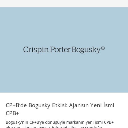
CP+B’de Bogusky Etkisi: Ajansın Yeni İsmi
CPB+
Bogusky’nin CP+B’ye dönüşüyle markanın yeni ismi CPB+
olurken, ajansın logosu, internet sitesi ve sunduğu