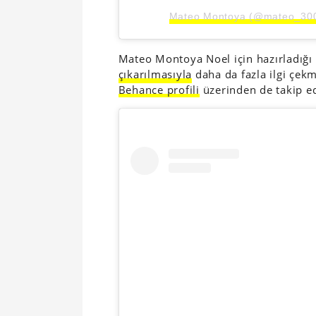
Mateo Montoya (@mateo_3006)
Mateo Montoya Noel için hazırladığı 
çıkarılmasıyla
daha da fazla ilgi çek
Behance profili
üzerinden de takip ed