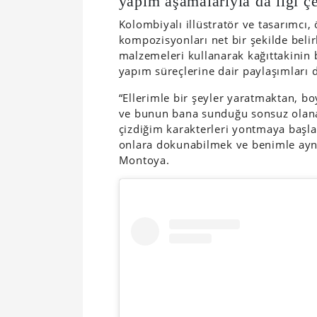
yapım aşamalarıyla da ilgi ç
Kolombiyalı illüstratör ve tasarımcı, 
kompozisyonları net bir şekilde beli
malzemeleri kullanarak kağıttakinin b
yapım süreçlerine dair paylaşımları d
“Ellerimle bir şeyler yaratmaktan, 
ve bunun bana sunduğu sonsuz olana
çizdiğim karakterleri yontmaya başl
onlara dokunabilmek ve benimle aynı
Montoya.