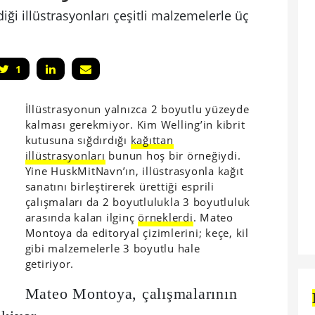
ği illüstrasyonları çeşitli malzemelerle üç
1
İllüstrasyonun yalnızca 2 boyutlu yüzeyde
kalması gerekmiyor. Kim Welling’in kibrit
kutusuna sığdırdığı
kağıttan
illüstrasyonları
bunun hoş bir örneğiydi.
Yine HuskMitNavn’ın, illüstrasyonla kağıt
sanatını birleştirerek ürettiği esprili
çalışmaları da 2 boyutlulukla 3 boyutluluk
arasında kalan ilginç
örneklerdi
. Mateo
Montoya da editoryal çizimlerini; keçe, kil
gibi malzemelerle 3 boyutlu hale
getiriyor.
Mateo Montoya, çalışmalarının