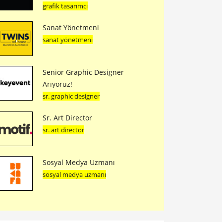
grafik tasarımcı
Sanat Yönetmeni
sanat yönetmeni
Senior Graphic Designer
Arıyoruz!
sr. graphic designer
Sr. Art Director
sr. art director
Sosyal Medya Uzmanı
sosyal medya uzmanı