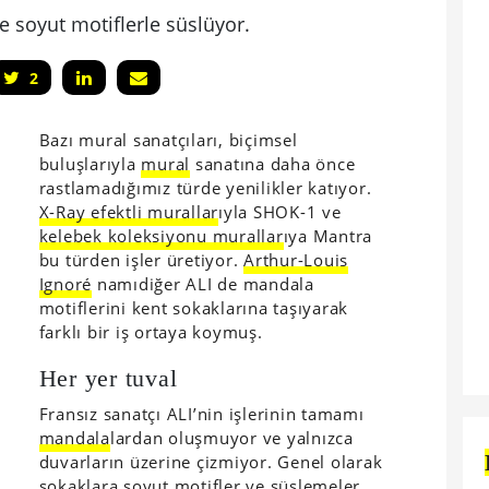
e soyut motiflerle süslüyor.
2
Bazı mural sanatçıları, biçimsel
buluşlarıyla
mural
sanatına daha önce
rastlamadığımız türde yenilikler katıyor.
X-Ray efektli murallar
ıyla SHOK-1 ve
kelebek koleksiyonu murallar
ıya Mantra
bu türden işler üretiyor.
Arthur-Louis
Ignoré
namıdiğer ALI de mandala
motiflerini kent sokaklarına taşıyarak
farklı bir iş ortaya koymuş.
Her yer tuval
Fransız sanatçı ALI’nin işlerinin tamamı
mandala
lardan oluşmuyor ve yalnızca
duvarların üzerine çizmiyor. Genel olarak
sokaklara soyut motifler ve süslemeler