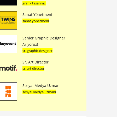
grafik tasarımcı
Sanat Yönetmeni
sanat yönetmeni
Senior Graphic Designer
Arıyoruz!
sr. graphic designer
Sr. Art Director
sr. art director
Sosyal Medya Uzmanı
sosyal medya uzmanı