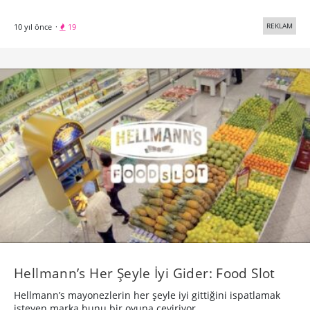
REKLAM
10 yıl önce
·
19
Hellmann’s Her Şeyle İyi Gider: Food Slot
Hellmann’s mayonezlerin her şeyle iyi gittiğini ispatlamak
isteyen marka bunu bir oyuna çeviriyor.